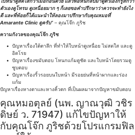
ใบหน้าดูสดใสกว่าเมื่อก่อนด้วย แล้วพอหันกลับมาดูตัวเองก็รู้สึกว่า
ตัวเองดูโทรม ดูเหนื่อยมาก ๆ ก็เลยขอคำปรึกษาว่าควรจะทำยังไง
ดี และพี่พ้อยก็ได้แนะนำให้ลองมาปรึกษากับคุณหมอที่
Amarante Clinic ดูครับ”
– คุณโจ๊ก ภูริช
ความกังวลของคุณโจ๊ก ภูริช
ปัญหาเรื่องใต้ตาลึก ที่ทำให้ใบหน้าดูเหนื่อย ไม่สดใส และดู
อิดโรย
ปัญหาเรื่อง
ขมับตอบ โหนกแก้มดูชัด และใบหน้าโดยรวมดู
ซูบตอบ
ปัญหาเรื่อง
ริ้วรอยบนใบหน้า มีรอยย่นที่หน้าผากและร่อง
แก้ม
ปัญหาเรื่อง
หางตาและหางคิ้วตก ที่เป็นผลมาจากปัญหาขมับตอบ
คุณหมอตุลย์ (นพ. ญาณวุฒิ วชิร
ดิษย์ ว. 71947) แก้ไขปัญหาให้
กับคุณโจ๊ก ภูริชด้วยโปรแกรมฟิล