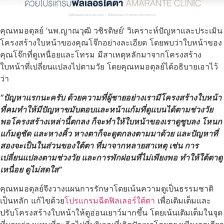
คุณหมอตุลย์ ‘นพ.ญาณวุฒิ วชิรดิษย์’ วิเคราะห์ปัญหาและประเมิน
โครงสร้างใบหน้าของคุณโจ๊กอย่างละเอียด โดยพบว่าใบหน้าของ
คุณโจ๊กที่ดูเหนื่อยและโทรม มีสาเหตุหลักมาจากโครงสร้าง
ใบหน้าที่เปลี่ยนแปลงไปตามวัย โดยคุณหมอตุลย์ได้อธิบายเอาไว้
ว่า
“ปัญหาแรกนะครับ ด้วยความที่ผู้ชายอย่างเรามีโครงสร้างใบหน้า
ที่คมทำให้มีปัญหาขมับตอบและหน้าแก้มที่ดูแบนได้ตามช่วงวัย
พอโครงสร้างเหล่านี้ตกลง ก็จะทำให้ใบหน้าของเราดูซูบลง โหนก
แก้มดูชัด และหางคิ้ว หางตาก็จะดูตกลงตามมาด้วย และปัญหาที่
สองจะเป็นในส่วนของใต้ตา ที่มาจากหลายสาเหตุ เช่น การ
เปลี่ยนแปลงตามช่วงวัย และการพักผ่อนที่ไม่เพียงพอ ทำให้ใต้ตาดู
เหนื่อย ดูไม่สดใส”
คุณหมอตุลย์
จึงวางแผนการรักษาโดยเน้นความดูเป็นธรรมชาติ
เป็นหลัก แก้ไขด้วย
โปรแกรมฉีดฟิลเลอร์ใต้ตา
เพื่อเติมเต็มและ
ปรับโครงสร้างใบหน้าให้ดูอ่อนเยาว์มากขึ้น โดยเน้นเติมเต็มในจุด