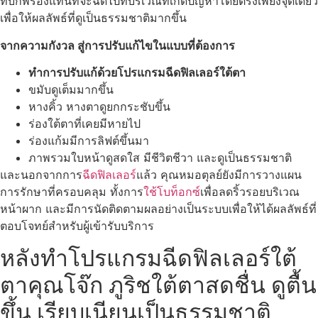
ที่บกพร่องแทนที่จะฉีดไปที่บริเวณที่เกิดปัญหาโดยตรงเพียงจุดเดียว
เพื่อให้ผลลัพธ์ที่ดูเป็นธรรมชาติมากขึ้น
จากความกังวล สู่การปรับแก้ไขในแบบที่ต้องการ
ทำการปรับแก้ด้วยโปรแกรมฉีดฟิลเลอร์ใต้ตา
ขมับดูเต็มมากขึ้น
หางคิ้ว หางตาดูยกกระชับขึ้น
ร่องใต้ตาที่เคยมีหายไป
ร่องแก้มมีการลิฟต์ขึ้นมา
ภาพรวมใบหน้าดูสดใส มีชีวิตชีวา และดูเป็นธรรมชาติ
และนอกจากการ
ฉีดฟิลเลอร์
แล้ว คุณหมอตุลย์ยังมีการวางแผน
การรักษาที่ครอบคลุม ทั้งการ
ใช้โบท็อกซ์
เพื่อลดริ้วรอยบริเวณ
หน้าผาก และมีการนัดติดตามผลอย่างเป็นระบบเพื่อให้ได้ผลลัพธ์ที่
ตอบโจทย์สำหรับผู้เข้ารับบริการ
หลังทำโปรแกรมฉีดฟิลเลอร์ใต้
ตาคุณโจ๊ก ภูริชใต้ตาสดชื่น ดูตื้น
ขึ้น เรียบเนียนเป็นธรรมชาติ