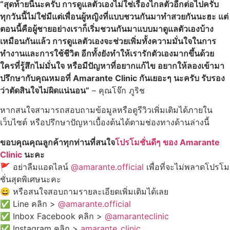
“สุดท้ายนี้นะครับ การดูแลตัวเองไม่ใช่เรื่องไกลตัวอีกต่อไปครับ
ทุกวันนี้ไม่ใช่มีแต่เพื่อนผู้หญิงที่แบบชวนกันมาทำสวยกันนะฮะ แต่
ตอนนี้คือผู้ชายอย่างเราก็เริ่มชวนกันมาแบบมาดูแลตัวเองบ้าง
เหมือนกันแล้ว การดูแลตัวเองจะช่วยเพิ่มทั้งความมั่นใจในการ
ทำงานและการใช้ชีวิต อีกทั้งยังทำให้เรารักตัวเองมากขึ้นด้วย
ใครที่รู้สึกไม่มั่นใจ หรือมีปัญหาที่อยากแก้ไข อยากให้ลองเข้ามา
ปรึกษากับคุณหมอที่ Amarante Clinic กันเยอะๆ นะครับ รับรอง
ว่าตัดสินใจไม่ผิดแน่นอน”
– คุณโจ๊ก ภูริช
หากสนใจสามารถสอบถามข้อมูลหรือดูรีวิวเพิ่มเติมได้ภายใน
เว็บไซต์ หรือปรึกษาปัญหาเบื้องต้นได้ตามช่องทางด้านล่างนี้
ขอบคุณคุณลูกค้าทุกท่านที่สนใจ
โปรโมชั่นดีๆ ของ Amarante
Clinic
นะคะ
🚩 อย่าลืมแอดไลน์
@amarante.official
เพื่อที่จะไม่พลาดโปรโม
ชั่นสุดพิเศษนะคะ
😄 หรือสนใจสอบถามรายละเอียดเพิ่มเติมได้เลย
✅ Line คลิก >
@amarante.official
✅ Inbox Facebook คลิก >
@amaranteclinic
✅ Instagram คลิก >
amarante_clinic