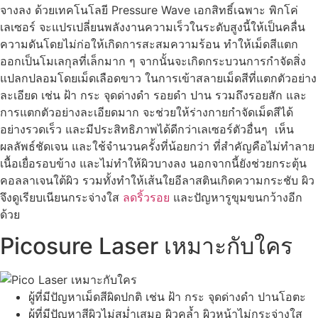
จางลง ด้วยเทคโนโลยี Pressure Wave เอกสิทธิ์เฉพาะ พิกโค่
เลเซอร์ จะแปรเปลี่ยนพลังงานความเร็วในระดับสูงนี้ให้เป็นคลื่น
ความดันโดยไม่ก่อให้เกิดการสะสมความร้อน ทำให้เม็ดสีแตก
ออกเป็นโมเลกุลที่เล็กมาก ๆ จากนั้นจะเกิดกระบวนการกำจัดสิ่ง
แปลกปลอมโดยเม็ดเลือดขาว ในการเข้าสลายเม็ดสีที่แตกตัวอย่าง
ละเอียด เช่น ฝ้า กระ จุดด่างดำ รอยดำ ปาน รวมถึงรอยสัก และ
การแตกตัวอย่างละเอียดมาก จะช่วยให้ร่างกายกำจัดเม็ดสีได้
อย่างรวดเร็ว และมีประสิทธิภาพได้ดีกว่าเลเซอร์ตัวอื่นๆ เห็น
ผลลัพธ์ชัดเจน และใช้จำนวนครั้งที่น้อยกว่า ที่สำคัญคือไม่ทำลาย
เนื้อเยื่อรอบข้าง และไม่ทำให้ผิวบางลง นอกจากนี้ยังช่วยกระตุ้น
คอลลาเจนใต้ผิว รวมทั้งทำให้เส้นใยอีลาสตินเกิดความกระชับ ผิว
จึงดูเรียบเนียนกระจ่างใส
ลดริ้วรอย
และปัญหารูขุมขนกว้างอีก
ด้วย
Picosure Laser เหมาะกับใคร
ผู้ที่มีปัญหาเม็ดสีผิดปกติ เช่น ฝ้า กระ จุดด่างดำ ปานโอตะ
ผู้ที่มีปัญหาสีผิวไม่สม่ำเสมอ ผิวคล้ำ ผิวหน้าไม่กระจ่างใส