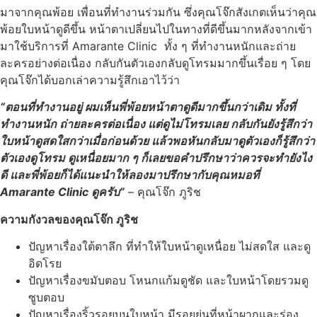
มาจากคุณพ้อย เพื่อนที่ทำงานร่วมกัน ซึ่งคุณโจ๊กสังเกตเห็นว่าคุณ
พ้อยใบหน้าดูดีขึ้น หน้าตาเปลี่ยนไปในทางที่ดีขึ้นมากหลังจากเข้า
มาใช้บริการที่ Amarante Clinic ทั้ง ๆ ที่ทำงานหนักและถ่าย
ละครอย่างต่อเนื่อง กลับกันตัวเองกลับดูโทรมมากขึ้นเรื่อย ๆ โดย
คุณโจ๊กได้บอกเล่าความรู้สึกเอาไว้ว่า
“ตอนที่ทำงานอยู่ ผมเห็นพี่พ้อยหน้าตาดูดีมากขึ้นกว่าเดิม ทั้งที่
ทำงานหนัก ถ่ายละครต่อเนื่อง แต่ดูไม่โทรมเลย กลับกันยังรู้สึกว่า
ใบหน้าดูสดใสกว่าเมื่อก่อนด้วย แล้วพอหันกลับมาดูตัวเองก็รู้สึกว่า
ตัวเองดูโทรม ดูเหนื่อยมาก ๆ ก็เลยขอคำปรึกษาว่าควรจะทำยังไง
ดี และพี่พ้อยก็ได้แนะนำให้ลองมาปรึกษากับคุณหมอที่
Amarante Clinic ดูครับ”
– คุณโจ๊ก ภูริช
ความกังวลของคุณโจ๊ก ภูริช
ปัญหาเรื่องใต้ตาลึก ที่ทำให้ใบหน้าดูเหนื่อย ไม่สดใส และดู
อิดโรย
ปัญหาเรื่อง
ขมับตอบ โหนกแก้มดูชัด และใบหน้าโดยรวมดู
ซูบตอบ
ปัญหาเรื่อง
ริ้วรอยบนใบหน้า มีรอยย่นที่หน้าผากและร่อง