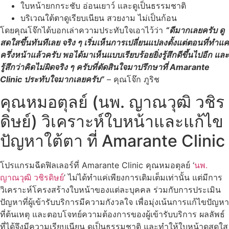
ใบหน้ายกกระชับ อ่อนเยาว์ และดูเป็นธรรมชาติ
บริเวณใต้ตาดูเรียบเนียน สวยงาม ไม่เป็นก้อน
โดยคุณโจ๊กได้บอกเล่าความประทับใจเอาไว้ว่า
“ดีมากเลยครับ ดู
สดใสขึ้นทันทีเลย จริง ๆ เริ่มเห็นการเปลี่ยนแปลงตั้งแต่ตอนที่ทำแค่
ครึ่งหน้าแล้วครับ พอได้มาเห็นแบบเรียบร้อยยิ่งรู้สึกดีขึ้นไปอีก และ
รู้สึกว่าคิดไม่ผิดจริง ๆ ครับที่ตัดสินใจมาปรึกษาที่ Amarante
Clinic ประทับใจมากเลยครับ”
– คุณโจ๊ก ภูริช
คุณหมอตุลย์ (นพ. ญาณวุฒิ วชิร
ดิษย์) วิเคราะห์ใบหน้าและแก้ไข
ปัญหาใต้ตา ที่ Amarante Clinic
โปรแกรมฉีดฟิลเลอร์ที่ Amarante Clinic คุณหมอตุลย์ ‘
นพ.
ญาณวุฒิ วชิรดิษย์
’ ไม่ได้ทำแค่เพียงการเติมเต็มเท่านั้น แต่มีการ
วิเคราะห์
โครงสร้างใบหน้า
ของแต่ละบุคคล ร่วมกับการประเมิน
ปัญหาที่ผู้เข้ารับบริการมีความกังวลใจ เพื่อมุ่งเน้นการแก้ไขปัญหา
ที่ต้นเหตุ และตอบโจทย์ความต้องการของผู้เข้ารับบริการ
ผลลัพธ์
ที่ได้จึงมีความเรียบเนียน ดูเป็นธรรมชาติ และทำให้ใบหน้าดูสดใส