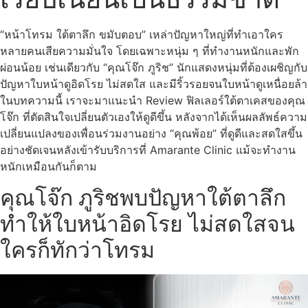
“หน้าโทรม ใต้ตาลึก ขมับตอบ” เหล่าปัญหาใหญ่ที่ทำเอาใคร
หลายคนเสียความมั่นใจ โดยเฉพาะหนุ่ม ๆ ที่ทำงานหนักและพัก
ผ่อนน้อย เช่นเดียวกับ “คุณโจ๊ก ภูริช” นักแสดงหนุ่มที่ต้องเผชิญกับ
ปัญหาใบหน้าดูอิดโรย ไม่สดใส และมีริ้วรอยจนใบหน้าดูเหนื่อยล้า
ในบทความนี้ เราจะมาแนะนำ Review ฟิลเลอร์ใต้ตาเคสของคุณ
โจ๊ก ที่ตัดสินใจเปลี่ยนตัวเองให้ดูดีขึ้น หลังจากได้เห็นผลลัพธ์ความ
เปลี่ยนแปลงของเพื่อนร่วมงานอย่าง “คุณพ้อย” ที่ดูดีและสดใสขึ้น
อย่างชัดเจนหลังเข้ารับบริการที่ Amarante Clinic แม้จะทำงาน
หนักเหมือนกันก็ตาม
คุณโจ๊ก ภูริชพบปัญหาใต้ตาลึก
ทำให้ใบหน้าอิดโรย ไม่สดใสจน
ใครก็ทักว่าโทรม