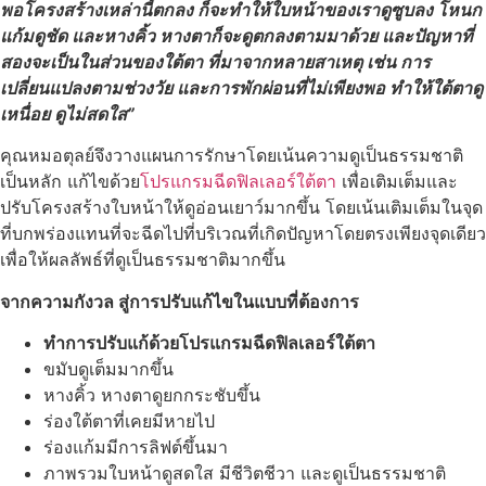
พอโครงสร้างเหล่านี้ตกลง ก็จะทำให้ใบหน้าของเราดูซูบลง โหนก
แก้มดูชัด และหางคิ้ว หางตาก็จะดูตกลงตามมาด้วย และปัญหาที่
สองจะเป็นในส่วนของใต้ตา ที่มาจากหลายสาเหตุ เช่น การ
เปลี่ยนแปลงตามช่วงวัย และการพักผ่อนที่ไม่เพียงพอ ทำให้ใต้ตาดู
เหนื่อย ดูไม่สดใส”
คุณหมอตุลย์
จึงวางแผนการรักษาโดยเน้นความดูเป็นธรรมชาติ
เป็นหลัก แก้ไขด้วย
โปรแกรมฉีดฟิลเลอร์ใต้ตา
เพื่อเติมเต็มและ
ปรับโครงสร้างใบหน้าให้ดูอ่อนเยาว์มากขึ้น โดยเน้นเติมเต็มในจุด
ที่บกพร่องแทนที่จะฉีดไปที่บริเวณที่เกิดปัญหาโดยตรงเพียงจุดเดียว
เพื่อให้ผลลัพธ์ที่ดูเป็นธรรมชาติมากขึ้น
จากความกังวล สู่การปรับแก้ไขในแบบที่ต้องการ
ทำการปรับแก้ด้วยโปรแกรมฉีดฟิลเลอร์ใต้ตา
ขมับดูเต็มมากขึ้น
หางคิ้ว หางตาดูยกกระชับขึ้น
ร่องใต้ตาที่เคยมีหายไป
ร่องแก้มมีการลิฟต์ขึ้นมา
ภาพรวมใบหน้าดูสดใส มีชีวิตชีวา และดูเป็นธรรมชาติ