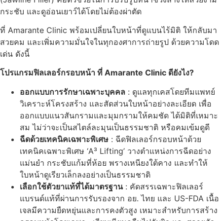
กระชับ และดูอ่อนเยาว์ได้โดยไม่ต้องผ่าตัด
ที่ Amarante Clinic พร้อมเปลี่ยนใบหน้าที่ดูแบนไร้มิติ ให้กลับมา
สวยคม และเพิ่มความมั่นใจในทุกองศาการถ่ายรูป ด้วยความโดด
เด่น ดังนี้
โปรแกรมฟิลเลอร์กรอบหน้า ที่ Amarante Clinic ดียังไง?
ออกแบบการรักษาเฉพาะบุคคล
: ดูแลทุกเคสโดยทีมแพทย์
วิเคราะห์โครงสร้าง และสัดส่วนใบหน้าอย่างละเอียด เพื่อ
ออกแบบแนวสันกรามและมุมกรามให้คมชัด ได้มิติที่เหมาะ
สม ไม่ว่าจะเป็นสไตล์ละมุนเป็นธรรมชาติ หรือคมเข้มดูดี
ฉีดด้วยเทคนิคเฉพาะพิเศษ
: ฉีดฟิลเลอร์กรอบหน้าด้วย
เทคนิคเฉพาะพิเศษ ‘A³ Lifting’ วางตำแหน่งการฉีดอย่าง
แม่นยำ กระชับแก้มที่ห้อย พรางเหนียงใต้คาง และทำให้
ใบหน้าดูเรียวเล็กลงอย่างเป็นธรรมชาติ
เลือกใช้ตัวยาแท้ที่ได้มาตรฐาน
: คัดสรรเฉพาะฟิลเลอร์
แบรนด์แท้ที่ผ่านการรับรองจาก อย. ไทย และ US-FDA เนื้อ
เจลมีความยืดหยุ่นและการคงตัวสูง เหมาะสำหรับการสร้าง