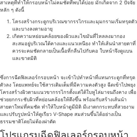
สาเหตุที่ทำให้กรอบหน้าไม่คมชัดที่พบได้บ่อย มักเกิดจาก 2 ปัจจัย
หลัก ๆ ดังนี้
โครงสร้างกระดูกบริเวณขากรรไกรและมุมกรามเริ่มทรุดตัว
และบางลงตามอายุ
เกิดความหย่อนคล้อยของผิวและไขมันที่ไหลลงมากอง
สะสมอยู่บริเวณใต้คางและแนวเหนียง ทำให้เส้นนำสายตาที่
ควรจะคมชัดกลายเป็นเนื้อที่กลืนไปกับคอ ใบหน้าจึงดูแบน
และขาดมิติ
ซึ่งการฉีดฟิลเลอร์กรอบหน้า จะเข้าไปทำหน้าที่แทนกระดูกที่ทรุด
ตัวลง โดยแพทย์จะใช้สารเติมเต็มที่มีความคงตัวสูง ฉีดเข้าไปพยุง
โครงสร้างผิวตามแนวขากรรไกรตั้งแต่ใต้ใบหูไล่มาจนถึงคาง เพื่อ
ช่วยยกกระชับผิวที่หย่อนคล้อยให้ตึงขึ้น พร้อมกับสร้างเส้นนำ
สายตาใหม่ที่คมชัด ทำให้ใบหน้าดูมีมิติ มีเงาตกกระทบที่สวยงาม
และปรับรูปหน้าให้ดูเรียว V-Shape สมส่วนขึ้นได้อย่างเป็น
ธรรมชาติโดยไม่ต้องผ่าตัด
โปรแกรมฉีดฟิลเลอร์กรอบหน้า