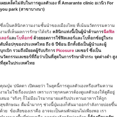
เผยเคล็ดไม่ลับในการดูเเลตัวเอง ที่ Amarante clinic อเวนิว For
you park (สาขาบางนา)
ซึ่งเป็นคลินิกความงามชั้นนำของเมืองไทย ที่เน้นนวัตกรรมความ
งามที่เห็นผลการรักษาได้จริง
คลินิกแห่งนี้เป็นผู้นำด้านการ
ฉีดฟิล
เลอร์
และ
โบท็อกซ์
ด้วยยอดการใช้ฟิลเลอร์และโบท็อกซ์อยู่ในระ
ดับท็อปๆของประเทศไทย ถึง 6 ปีซ้อน อีกทั้งยังเป็นผู้นำและผู้
บุกเบิก รวมถึงมียอดผู้รับบริการ
Picosure
เลเซอร์ ซึ่งเป็น
นวัตกรรมเลเซอร์ที่ถือว่าเป็นที่สุดในการรักษาฝ้ากระ จุดด่างดำ สูง
ที่สุดในประเทศไทย
คุณบุ๋ม ปนัดดา เปิดเผยว่า ในยุคนี้การดูแลตัวเองหรือเสริมความ
งามไม่ใช่เรื่องแปลก เพราะเราทุกคนควรต้องดูแลตัวเองให้ดูดีอยู่
เสมอ “จริงๆ ก็ไม่มีอะไรมากมายแค่รับประทานอาหารให้ถูก
สุขลักษณะ ดื่มน้ำมากๆ ช่วงนี้บุ๋มเองก็หันมาออกกำลังกายบ่อยขึ้น
ด้วย ข้อเสียของเราคือ อาจจะเป็นคนพักผ่อนไม่เพียงพอ เรา
ทำงานลงพื้นที่ช่วยเหลือ ออกต่างจังหวัดบ่อยด้วย
ก็ต้องมีดูแลอัพ