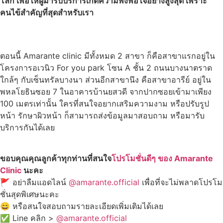
โลก เพื่อให้ผู้มารับบริการเกิดความพึงพอใจอย่างสูงสุด เพราะ
คนไข้สำคัญที่สุดสำหรับเรา
ตอนนี้ Amarante clinic มีทั้งหมด 2 สาขา ก็คือสาขาแรกอยู่ใน
โครงการอเวนิว For you park โซน A ชั้น 2 ถนนบางนาตราด
ใกล้ๆ กับเซ็นทรัลบางนา ส่วนอีกสาขานึง คือสาขาอารีย์ อยู่ใน
พหลโยธินซอย 7 ในอาคารบ้านยสวดี จากปากซอยเข้ามาเพียง
100 เมตรเท่านั้น ใครที่สนใจอยากเสริมความงาม หรือปรับรูป
หน้า รักษาผิวหน้า ก็สามารถส่งข้อมูลมาสอบถาม หรือมารับ
บริการกันได้เลย
ขอบคุณคุณลูกค้าทุกท่านที่สนใจ
โปรโมชั่นดีๆ ของ Amarante
Clinic
นะคะ
🚩 อย่าลืมแอดไลน์
@amarante.official
เพื่อที่จะไม่พลาดโปรโม
ชั่นสุดพิเศษนะคะ
😄 หรือสนใจสอบถามรายละเอียดเพิ่มเติมได้เลย
✅ Line คลิก >
@amarante.official