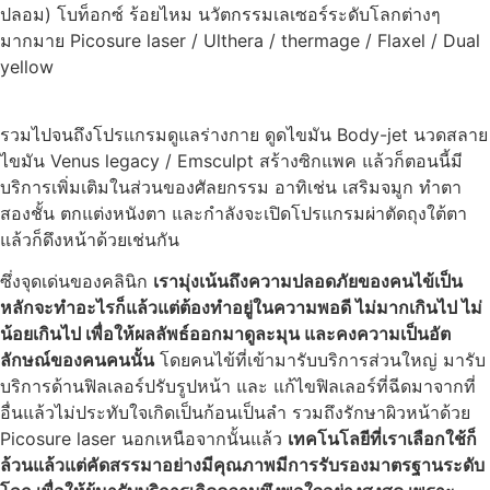
ปลอม) โบท็อกซ์ ร้อยไหม นวัตกรรมเลเซอร์ระดับโลกต่างๆ
มากมาย Picosure laser / Ulthera / thermage / Flaxel / Dual
yellow
รวมไปจนถึงโปรแกรมดูแลร่างกาย ดูดไขมัน Body-jet นวดสลาย
ไขมัน Venus legacy / Emsculpt สร้างซิกแพค แล้วก็ตอนนี้มี
บริการเพิ่มเติมในส่วนของศัลยกรรม อาทิเช่น เสริมจมูก ทำตา
สองชั้น ตกแต่งหนังตา และกำลังจะเปิดโปรแกรมผ่าตัดถุงใต้ตา
แล้วก็ดึงหน้าด้วยเช่นกัน
ซึ่งจุดเด่นของคลินิก
เรามุ่งเน้นถึงความปลอดภัยของคนไข้เป็น
หลักจะทำอะไรก็แล้วแต่ต้องทำอยู่ในความพอดี ไม่มากเกินไป ไม่
น้อยเกินไป เพื่อให้ผลลัพธ์ออกมาดูละมุน และคงความเป็นอัต
ลักษณ์ของคนคนนั้น
โดยคนไข้ที่เข้ามารับบริการส่วนใหญ่ มารับ
บริการด้านฟิลเลอร์ปรับรูปหน้า และ แก้ไขฟิลเลอร์ที่ฉีดมาจากที่
อื่นแล้วไม่ประทับใจเกิดเป็นก้อนเป็นลำ รวมถึงรักษาผิวหน้าด้วย
Picosure laser นอกเหนือจากนั้นแล้ว
เทคโนโลยีที่เราเลือกใช้ก็
ล้วนแล้วแต่คัดสรรมาอย่างมีคุณภาพมีการรับรองมาตรฐานระดับ