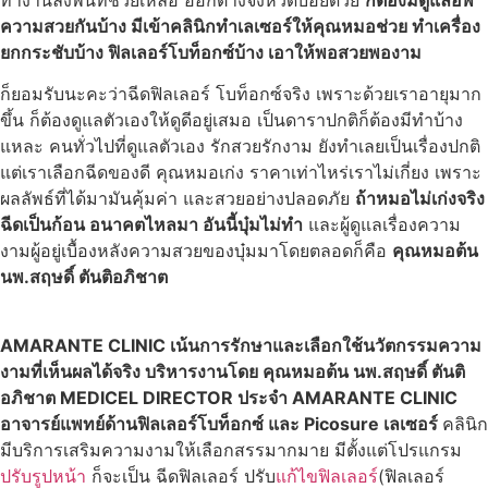
ความสวยกันบ้าง มีเข้าคลินิกทำเลเซอร์ให้คุณหมอช่วย ทำเครื่อง
ยกกระชับบ้าง ฟิลเลอร์โบท็อกซ์บ้าง เอาให้พอสวยพองาม
ก็ยอมรับนะคะว่าฉีดฟิลเลอร์ โบท็อกซ์จริง เพราะด้วยเราอายุมาก
ขึ้น ก็ต้องดูแลตัวเองให้ดูดีอยู่เสมอ เป็นดาราปกติก็ต้องมีทำบ้าง
แหละ คนทั่วไปที่ดูแลตัวเอง รักสวยรักงาม ยังทำเลยเป็นเรื่องปกติ
แต่เราเลือกฉีดของดี คุณหมอเก่ง ราคาเท่าไหร่เราไม่เกี่ยง เพราะ
ผลลัพธ์ที่ได้มามันคุ้มค่า และสวยอย่างปลอดภัย
ถ้าหมอไม่เก่งจริง
ฉีดเป็นก้อน อนาคตไหลมา อันนี้บุ๋มไม่ทำ
และผู้ดูแลเรื่องความ
งามผู้อยู่เบื้องหลังความสวยของบุ๋มมาโดยตลอดก็คือ
คุณหมอต้น
นพ.สฤษดิ์ ตันติอภิชาต
AMARANTE CLINIC เน้นการรักษาและเลือกใช้นวัตกรรมความ
งามที่เห็นผลได้จริง บริหารงานโดย คุณหมอต้น นพ.สฤษดิ์ ตันติ
อภิชาต MEDICEL DIRECTOR ประจำ AMARANTE CLINIC
อาจารย์แพทย์ด้านฟิลเลอร์โบท็อกซ์ และ Picosure เลเซอร์
คลินิก
มีบริการเสริมความงามให้เลือกสรรมากมาย มีตั้งแต่โปรแกรม
ปรับรูปหน้า
ก็จะเป็น ฉีดฟิลเลอร์ ปรับ
แก้ไขฟิลเลอร์
(ฟิลเลอร์