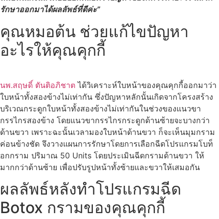
รักษาออกมาได้ผลลัพธ์ที่ดีค่ะ”
คุณหมอต้น ช่วยแก้ไขปัญหา
อะไรให้คุณคุกกี้
นพ.สฤษดิ์ ตันติอภิชาต
ได้วิเคราะห์ใบหน้าของคุณคุกกี้ออกมาว่า
ใบหน้าทั้งสองข้างไม่เท่ากัน ซึ่งปัญหาหลักนั้นเกิดจากโครงสร้าง
บริเวณกระดูกใบหน้าทั้งสองข้างไม่เท่ากันในช่วงของแนวขา
กรรไกรสองข้าง โดยแนวขากรรไกรกระดูกด้านซ้ายจะบางกว่า
ด้านขวา เพราะฉะนั้นเวลามองใบหน้าด้านขวา ก็จะเห็นมุมกราม
ค่อนข้างชัด จึงวางแผนการรักษาโดยการเลือกฉีดโปรแกรมโบท็
อกกราม ปริมาณ 50 Units โดยประเมินฉีดกรามด้านขวา ให้
มากกว่าด้านซ้าย เพื่อปรับรูปหน้าทั้งซ้ายและขวาให้เสมอกัน
ผลลัพธ์หลังทำโปรแกรมฉีด
Botox กรามของคุณคุกกี้