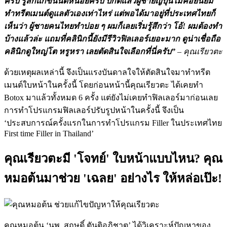
ครับ รู้สึกแก่ขึ้นนิดหน่อยครับ ปกติแล้วผู้ชายญี่ปุ่นไม่ค่อยนิยม
ทำทรีตเมนต์ดูแลตัวเองเท่าไหร่ แต่พอได้มาอยู่ที่ประเทศไทยก็
เห็นว่า ผู้ชายคนไทยทำบ่อย ๆ ผมก็เลยเริ่มรู้สึกว่า โอ้! ผมต้องทำ
บ้างแล้วล่ะ แถมที่คลินิกนี้ยังมีรีวิวฟิลเลอร์เยอะมาก ดูน่าเชื่อถือ
คลินิกดูใหญ่โต หรูหรา เลยตัดสินใจเลือกที่นี่ครับ”
– คุณเรียวตะ
ด้วยเหตุผลเหล่านี้ จึงเป็นแรงบันดาลใจให้ตัดสินใจมาทำทรีต
เมนต์ใบหน้าในครั้งนี้ โดยก่อนหน้านี้คุณเรียวตะ ได้เคยทำ
Botox มาแล้วทั้งหมด 6 ครั้ง แต่ยังไม่เคยทำฟิลเลอร์มาก่อนเลย
การทำโปรแกรมฟิลเลอร์ปรับรูปหน้าในครั้งนี้ จึงเป็น
‘ประสบการณ์ครั้งแรกในการทำโปรแกรม Filler ในประเทศไทย
First time Filler in Thailand’
คุณเรียวตะมี 'โจทย์' ใบหน้าแบบไหน? คุณ
หมอต้นมาช่วย 'เฉลย' อย่างไร ให้หล่อเป๊ะ!
คุณหมอต้น ‘นพ. สฤษดิ์ ตันติอภิชาต’ ได้วิเคราะห์ปัญหาของ