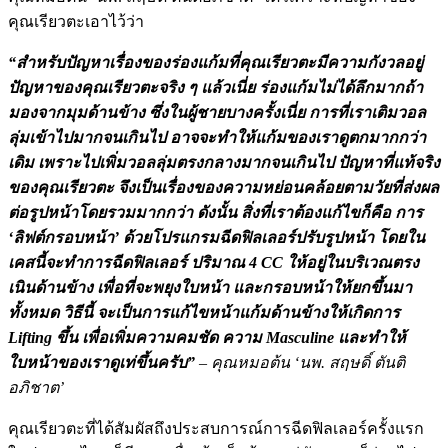
คุณเรียวตะเอาไว้ว่า
“สำหรับปัญหาเรื่องของร่องแก้มที่คุณเรียวตะมีความกังวลอยู่
ปัญหาของคุณเรียวตะจริง ๆ แล้วเนี่ย ร่องแก้มไม่ได้ลึกมากถ้า
มองจากมุมด้านข้าง ซึ่งในผู้ชายบางครั้งเนี่ย การที่เราเติมวอล
ลุ่มเข้าไปมากจนเกินไป อาจจะทำให้แก้มของเราดูตกมากกว่า
เดิม เพราะไปเพิ่มวอลลุ่มตรงกลางมากจนเกินไป ปัญหาที่แท้จริง
ของคุณเรียวตะ จึงเป็นเรื่องของความหย่อนคล้อยตามวัยที่ส่งผล
ต่อรูปหน้าโดยรวมมากกว่า ดังนั้น สิ่งที่เราต้องแก้ไขก็คือ การ
‘ลิฟต์กรอบหน้า’ ด้วยโปรแกรมฉีดฟิลเลอร์ปรับรูปหน้า โดยใน
เคสนี้จะทำการฉีดฟิลเลอร์ ปริมาณ 4 CC ให้อยู่ในบริเวณตรง
เนินด้านข้าง เพื่อที่จะพยุงใบหน้า และกรอบหน้าให้ยกขึ้นมา
ทั้งหมด วิธีนี้ จะเป็นการแก้ไขหน้าแก้มด้านข้างให้เกิดการ
Lifting ขึ้น เพื่อเพิ่มความคมชัด ความ Masculine และทำให้
ใบหน้าของเราดูเท่ขึ้นครับ”
– คุณหมอต้น ‘นพ. สฤษดิ์ ตันติ
อภิชาต’
คุณเรียวตะที่ได้สัมผัสถึงประสบการณ์การฉีดฟิลเลอร์ครั้งแรก