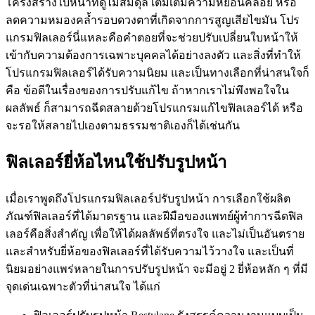
โครงสร้างใบหน้าที่ดูไม่สมดุล เติมเต็มความหย่อนคล้อย หรือ
ลดความหมองคล้ำรอบดวงตาที่เกิดจากการสูญเสียไขมัน โปร
แกรมฟิลเลอร์นี่แหละคือคำตอยที่จะช่วยปรับเปลี่ยนใบหน้าให้
เข้ากับความต้องการเฉพาะบุคคลได้อย่างลงตัว และสิ่งที่ทำให้
โปรแกรมฟิลเลอร์ได้รับความนิยม และเป็นทางเลือกที่น่าสนใจก็
คือ ข้อดีในเรื่องของการปรับแก้ไข ถ้าหากเราไม่พึงพอใจใน
ผลลัพธ์ ก็สามารถฉีดสลายด้วยโปรแกรมแก้ไขฟิลเลอร์ได้ หรือ
จะรอให้สลายไปเองตามธรรมชาติเองก็ได้เช่นกัน
ฟิลเลอร์ยี่ห้อไหนใช้ปรับรูปหน้า
เมื่อเราพูดถึงโปรแกรมฟิลเลอร์ปรับรูปหน้า การเลือกใช้ผลิต
ภัณฑ์ฟิลเลอร์ที่ได้มาตรฐาน และฝีมือของแพทย์ผู้ทำการฉีดฟิล
เลอร์คือสิ่งสำคัญ เพื่อให้ได้ผลลัพธ์ที่ตรงใจ และไม่เป็นอันตราย
และสำหรับยี่ห้อของฟิลเลอร์ที่ได้รับความไว้วางใจ และเป็นที่
นิยมอย่างแพร่หลายในการปรับรูปหน้า จะมีอยู่ 2 ยี่ห้อหลัก ๆ ที่มี
จุดเด่นเฉพาะตัวที่น่าสนใจ ได้แก่