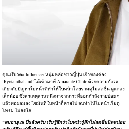
คุณเรียวตะ Influencer หนุ่มหล่อชาวญี่ปุ่น เจ้าของช่อง
‘Ryotainthailand’ ได้เข้ามาที่ Amarante Clinic ด้วยความกังวล
เกี่ยวกับปัญหาใบหน้าที่ทำให้ใบหน้าโดยรวมดูไม่สดชื่น ดูแก่ลง
เล็กน้อย ซึ่งสาเหตุส่วนหนึ่งมาจากการที่ออกกำลังกายบ่อย ๆ
แล้วพอผอมลง ไขมันที่ใบหน้าก็หายไป จนทำให้ใบหน้าเริ่มดู
โทรม ไม่สดใส
“ผมอายุ 28 ปีแล้วครับ เริ่มรู้สึกว่าใบหน้ารู้สึกไม่สดชื่นนิดหน่อย