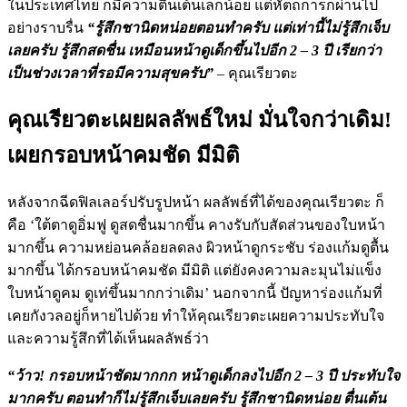
ในประเทศไทย ก็มีความตื่นเต้นเล็กน้อย แต่หัตถการก็ผ่านไป
อย่างราบรื่น
“รู้สึกชานิดหน่อยตอนทำครับ แต่เท่านี้ไม่รู้สึกเจ็บ
เลยครับ รู้สึกสดชื่น เหมือนหน้าดูเด็กขึ้นไปอีก 2 – 3 ปี เรียกว่า
เป็นช่วงเวลาที่รอมีความสุขครับ”
– คุณเรียวตะ
คุณเรียวตะเผยผลลัพธ์ใหม่ มั่นใจกว่าเดิม!
เผยกรอบหน้าคมชัด มีมิติ
หลังจากฉีดฟิลเลอร์ปรับรูปหน้า ผลลัพธ์ที่ได้ของคุณเรียวตะ ก็
คือ ‘ใต้ตาดูอิ่มฟู ดูสดชื่นมากขึ้น คางรับกับสัดส่วนของใบหน้า
มากขึ้น ความหย่อนคล้อยลดลง ผิวหน้าดูกระชับ ร่องแก้มดูตื้น
มากขึ้น ได้กรอบหน้าคมชัด มีมิติ แต่ยังคงความละมุนไม่แข็ง
ใบหน้าดูคม ดูเท่ขึ้นมากกว่าเดิม’ นอกจากนี้ ปัญหาร่องแก้มที่
เคยกังวลอยู่ก็หายไปด้วย ทำให้คุณเรียวตะเผยความประทับใจ
และความรู้สึกที่ได้เห็นผลลัพธ์ว่า
“ว้าว! กรอบหน้าชัดมากกก หน้าดูเด็กลงไปอีก 2 – 3 ปี ประทับใจ
มากครับ ตอนทำก็ไม่รู้สึกเจ็บเลยครับ รู้สึกชานิดหน่อย ตื่นเต้น