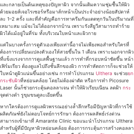
และกลายเป็นต้นเหตุของปัญหาผิว จากนั้นเติมความชุ่มชื้นให้ผิว
ด้วยมอยส์เจอไรเซอร์หรือมาส์กหน้าเป็นประจำอย่างน้อยสัปดาห์
ละ 1–2 ครั้ง และที่สำคัญคือการทาครีมกันแดดทุกวันในปริมาณที่
เหมาะสม แม้จะไม่ได้ออกจากบ้าน เพราะรังสียูวีสามารถทำร้าย
ผิวได้แม้อยู่ในที่ร่ม ทั้งบริเวณใบหน้าและผิวกาย
แต่ในบางครั้งการดูตัวเองเพียงเท่านี้อาจไม่เพียงพอสำหรับใครที่
ต้องการเปลี่ยนแปลงตัวเองให้สวยขึ้นใน 1 เดือน เพราะนอกจากผิว
ที่แข็งแรงจากการดูแลพื้นฐานแล้ว การทำที่กรอบหน้าชัดขึ้น
หน้า
เฟิร์มเรียว ต้องดูแลไปถึงชั้นลึกของผิว การทำหัตถการก็จะช่วยให้
ใบหน้าดูผิวแน่นขึ้นอย่างเช่น การทำโปรแกรม
Ulthera
จะช่วย
ยก
กระชับผิว
ที่หย่อนคล้อย โดยไม่ต้องผ่าตัด หรือการทำ Picosure
Laser นั้นก็ช่วยกระตุ้นคอลลาเจน ทำให้ผิวเรียบเนียน ลดฝ้า
กระ
จุดด่างดำ รูขุมขนดูละเอียดขึ้น
หากใครต้องการดูแลผิวพรรณอย่างล้ำลึกหรือมีปัญหาผิวที่การใช้
ผลิตภัณฑ์ยังไม่ตอบโจทย์การรักษา ต้องการผลลัพธ์เร่งด่วน
สามารถเข้ามาที่ Amarante Clinic ขอแนะนำโปรแกรม Ulthera
สำหรับผู้ที่มีปัญหาผิวหย่อนคล้อย ต้องการกระตุ้นการสร้างคอลลา