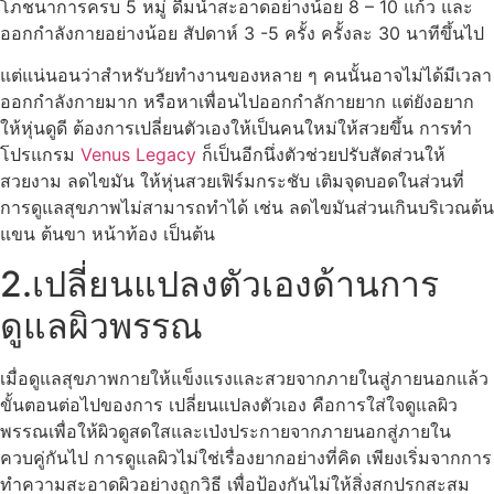
โภชนาการครบ 5 หมู่ ดื่มน้ำสะอาดอย่างน้อย 8 – 10 แก้ว และ
ออกกำลังกายอย่างน้อย สัปดาห์ 3 -5 ครั้ง ครั้งละ 30 นาทีขึ้นไป
แต่แน่นอนว่าสำหรับวัยทำงานของหลาย ๆ คนนั้นอาจไม่ได้มีเวลา
ออกกำลังกายมาก หรือหาเพื่อนไปออกกำลักายยาก แต่ยังอยาก
ให้หุ่นดูดี ต้องการเปลี่ยนตัวเองให้เป็นคนใหม่ให้สวยขึ้น การทำ
โปรแกรม
Venus Legacy
ก็เป็นอีกนึ่งตัวช่วยปรับสัดส่วนให้
สวยงาม ลดไขมัน ให้หุ่นสวยเฟิร์มกระชับ เติมจุดบอดในส่วนที่
การดูแลสุขภาพไม่สามารถทำได้ เช่น ลดไขมันส่วนเกินบริเวณต้น
แขน ต้นขา หน้าท้อง เป็นต้น
2.เปลี่ยนแปลงตัวเองด้านการ
ดูแลผิวพรรณ
เมื่อดูแลสุขภาพกายให้แข็งแรงและสวยจากภายในสู่ภายนอกแล้ว
ขั้นตอนต่อไปของการ เปลี่ยนแปลงตัวเอง คือการใส่ใจดูแลผิว
พรรณเพื่อให้ผิวดูสดใสและเป่งประกายจากภายนอกสู่ภายใน
ควบคู่กันไป การดูแลผิวไม่ใช่เรื่องยากอย่างที่คิด เพียงเริ่มจากการ
ทำความสะอาดผิวอย่างถูกวิธี เพื่อป้องกันไม่ให้สิ่งสกปรกสะสม