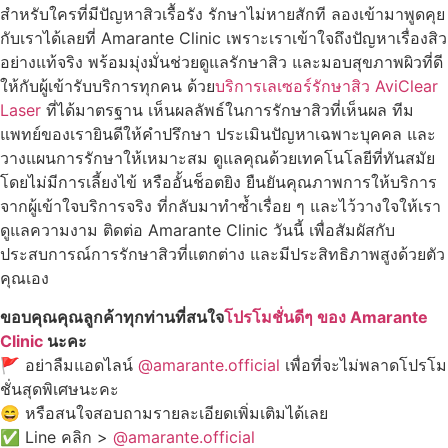
สำหรับใครที่มีปัญหาสิวเรื้อรัง รักษาไม่หายสักที ลองเข้ามาพูดคุย
กับเราได้เลยที่ Amarante Clinic เพราะเราเข้าใจถึงปัญหาเรื่องสิว
อย่างแท้จริง พร้อมมุ่งมั่นช่วยดูแลรักษาสิว และมอบสุขภาพผิวที่ดี
ให้กับผู้เข้ารับบริการทุกคน ด้วย
บริการเลเซอร์รักษาสิว AviClear
Laser
ที่ได้มาตรฐาน เห็นผลลัพธ์ในการรักษาสิวที่เห็นผล ทีม
แพทย์ของเรายินดีให้คำปรึกษา ประเมินปัญหาเฉพาะบุคคล และ
วางแผนการรักษาให้เหมาะสม ดูแลคุณด้วยเทคโนโลยีที่ทันสมัย
โดยไม่มีการเลี้ยงไข้ หรืออั้นช็อตยิง ยืนยันคุณภาพการให้บริการ
จากผู้เข้าใจบริการจริง ที่กลับมาทำซ้ำเรื่อย ๆ และไว้วางใจให้เรา
ดูแลความงาม ติดต่อ Amarante Clinic วันนี้ เพื่อสัมผัสกับ
ประสบการณ์การรักษาสิวที่แตกต่าง และมีประสิทธิภาพสูงด้วยตัว
คุณเอง
ขอบคุณคุณลูกค้าทุกท่านที่สนใจ
โปรโมชั่นดีๆ ของ Amarante
Clinic
นะคะ
🚩 อย่าลืมแอดไลน์
@amarante.official
เพื่อที่จะไม่พลาดโปรโม
ชั่นสุดพิเศษนะคะ
😄 หรือสนใจสอบถามรายละเอียดเพิ่มเติมได้เลย
✅ Line คลิก >
@amarante.official