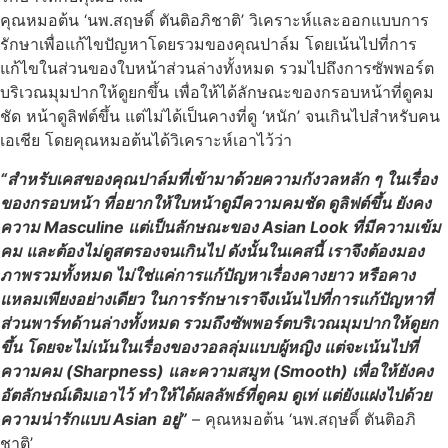
คุณหมอต้น ‘นพ.สฤษดิ์ ตันติอภิชาติ’ วิเคราะห์และออกแบบการ
รักษาเพื่อแก้ไขปัญหาโดยรวมของคุณปาล์ม โดยเน้นไปที่การ
แก้ไขในส่วนของใบหน้าส่วนล่างทั้งหมด รวมไปถึงการซัพพอร์ต
บริเวณมุมปากให้ดูยกขึ้น เพื่อให้ได้ลักษณะของกรอบหน้าที่ดูคม
ชัด หน้าดูลิฟต์ขึ้น แต่ไม่ได้เป็นคางที่ดู ‘หนัก’ จนเกินไปสำหรับคน
เอเชีย โดยคุณหมอต้นได้วิเคราะห์เอาไว้ว่า
“สำหรับเคสของคุณปาล์มที่เข้ามาด้วยความกังวลหลัก ๆ ในเรื่อง
ของกรอบหน้า ที่อยากให้ใบหน้าดูมีความคมชัด ดูลิฟต์ขึ้น ยังคง
ความ Masculine แต่เป็นลักษณะของ Asian Look ที่มีความเข้ม
คม และต้องไม่ดูสตรองจนเกินไป ดังนั้นในเคสนี้ เราจึงต้องมอง
ภาพรวมทั้งหมด ไม่ใช่แค่การแก้ปัญหาเรื่องคางยาว หรือคาง
แหลมเพียงอย่างเดียว ในการรักษาเราจึงเน้นไปที่การแก้ปัญหาที่
ส่วนพาร์ทด้านล่างทั้งหมด รวมถึงซัพพอร์ตบริเวณมุมปากให้ดูยก
ขึ้น โดยจะไม่เน้นในเรื่องของวอลลุ่มแบบผู้หญิง แต่จะเน้นไปที่
ความคม (Sharpness) และความสมูท (Smooth) เพื่อให้ยังคง
อัตลักษณ์เดิมเอาไว้ ทำให้ได้ผลลัพธ์ที่ดูคม ดูเท่ แต่ยังแฝงไปด้วย
ความน่ารักแบบ Asian อยู่”
– คุณหมอต้น ‘นพ.สฤษดิ์ ตันติอภิ
ชาติ’