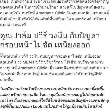
เสมอ ในบทความนี้ จะมาเจาะลึกเบื้องหลังการตัดสินใจครั้งสำคัญ
ของคุณปาล์ม ในการเข้ามาปรึกษา และแก้ไขปัญหาเหนียงและ
กรอบหน้าไม่คมชัดที่ Amarante Clinic กับคุณหมอต้น ‘นพ.สฤษดิ์
ตันติอภิชาติ’ เพื่อให้ได้ผลลัพธ์ที่น่าพึงพอใจ และพร้อมสำหรับทุก
มุมกล้องบนเวที
คุณปาล์ม ปวีร์ วงมีน กับปัญหา
กรอบหน้าไม่ชัด เหนียงออก
คุณปาล์ม
วง MEAN
‘
ปวีร์ ปรีชาวีรกุล’ ได้เข้ามาปรึกษาและรับ
การดูแลที่ Amarante Clinic เนื่องจากมีความกังวลเกี่ยวกับปัญหา
โครงหน้าที่กรอบหน้าดูไม่คมชัด และต้องการให้ใบหน้าดูลิฟต์
มากขึ้น
“ผมมีความกังวลในเรื่องของกรอบหน้าครับ เพราะเวลาที่ผมขึ้น
แสดง หรือถ่ายภาพเนี่ย ในบางมุมใบหน้าของผมดูไม่ค่อยคมชัด
เท่าไหร่ ก็เลยอยากจะแก้ไขให้ใบหน้าของผมเนี่ยดูมีความคมชัด ดู
ลิฟต์ขึ้นแบบ Asian Look แต่ไม่อยากให้ดูแข็งจนเกินไป แล้วก็