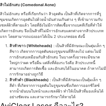
สิวไม่อักเสบ (Comedonal Acne)
สิวไม่อักเสบ หรือที่เรียกกันว่า สิวอุดตัน เป็นสิวที่เกิดจากการที่รู
ขุมขนเกิดการอุดตันไปด้วยน้ำมันส่วนเกินต่าง ๆ ที่เข้ามารวมกับ
เซลล์ผิวที่ตายแล้ว โดยที่ยังไม่มีการติดเชื้อจากแบคทีเรียที่ทำให้
เกิดการอักเสบ จึงเป็นสิวที่ไม่มีการอักเสบแตกต่างจากสิวประเภท
แรก โดยสามารถแบ่งออกได้เป็น 2 ประเภทย่อย ดังนี้
สิวหัวขาว (Whiteheads)
: เป็นสิวที่มีลักษณะเป็นตุ่มเล็ก ๆ
สีขาว เกิดจากการอุดตันของรูขุมขนที่ลึกลงไป แต่จะไม่มี
การอักเสบเหมือนกับสิวอักเสบ ในบางครั้งอาจจะมีขนาด
ใหญ่กว่าผด หรือผื่น แต่สิ่งที่ต้องระวังคือ สิวประเภทนี้
สามารถเกิดการติดเชื้อ และอักเสบได้ในอนาคต ถ้าหากไม่มี
การรักษาอย่างถูกวิธี
สิวหัวดำ (Blackheads)
: เป็นสิวที่มีลักษณะเป็นตุ้มเล็ก ๆ
สีดำ ที่เกิดจากการอุดตันในรูขุมขนซึ่งเกิดการออกซิไดซ์
จากน้ำมันบนใบหน้าและเซลล์ผิว ทำให้เป็นสิวที่มองเห็นได้
อย่างชัดเจน และสามารถรักษาให้หายได้
AviClear Laser คืออะไร?