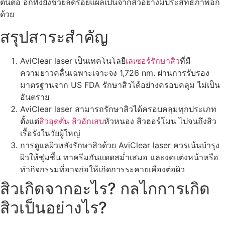
ต้นตอ อีกทั้งยังช่วยลดรอยแผลเป็นจากสิวอย่างมีประสิทธิภาพอีก
ด้วย
สรุปสาระสำคัญ
AviClear laser เป็นเทคโนโลยี
เลเซอร์รักษาสิว
ที่มี
ความยาวคลื่นเฉพาะเจาะจง 1,726 nm. ผ่านการรับรอง
มาตรฐานจาก US FDA รักษาสิวได้อย่างครอบคลุม ไม่เป็น
อันตราย
AviClear laser สามารถรักษาสิวได้ครอบคลุมทุกประเภท
ตั้งแต่
สิวอุดตัน
สิวอักเสบ
หัวหนอง สิวฮอร์โมน ไปจนถึงสิว
เรื้อรังในวัยผู้ใหญ่
การดูแลผิวหลังรักษาสิวด้วย AviClear laser ควรเน้นบำรุง
ผิวให้ชุ่มชื้น ทาครีมกันแดดสม่ำเสมอ และงดแต่งหน้าหรือ
ทำกิจกรรมที่อาจก่อให้เกิดการระคายเคืองต่อผิว
สิวเกิดจากอะไร? กลไกการเกิด
สิวเป็นอย่างไร?