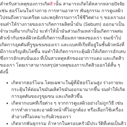
สำหรับสาเหตุของการเกิด
สิว
นั้น สามารถเกิดได้หลากหลายปัจจัย
เช่น ฮอร์โมนในร่างกาย การทานอาหาร พันธุกรรม การดูแลผิว
ไปจนถึงความเครียด และพฤติกรรมการใช้ชีวิตต่าง ๆ ของเราเอง
จนทำให้ร่างกายของเราเกิดการผลิตน้ำมัน (Sebum) ออกมาเป็น
จำนวนที่มากเกินไป จะทำให้น้ำมันส่วนเกินเหล่านั้นเกิดการผสม
ตัวเข้ากับเซลล์ผิวหนังที่เกิดการเสื่อมสภาพลงของเรา จนเข้าไป
เกิดการอุดตันที่รูขุมขนของเรา และแบคทีเรียที่อยู่ในชั้นผิวหนังที่
มีการเจริญเติบโตขึ้น จนทำให้เกิดการกระตุ้นผิวให้เกิดการอักเสบ
ซึ่งการอักเสบนั่นเอง ที่เป็นสาเหตุหลักของอาการแดง และเกิดสิว
ของเรา โดยเราสามารถสรุปสาเหตุของการเกิดสิวออกได้สั้น ๆ
ดังนี้
เกิดจากฮอร์โมน โดยเฉพาะในผู้ที่มีฮอร์โมนสูง ร่างกายจะ
กระตุ้นให้ต่อมไขมันผลิตไขมันออกมามากขึ้น จนทำให้เกิด
การอุดตันของรูขุมขน และเกิดสิวขึ้น
เกิดจากแบคทีเรียต่าง ๆ จากการดูแลผิวอย่างไม่ถูกวิธี เช่น
การทำความสะอาดผิวหน้าที่ไม่ถูกต้อง หรือเลือกใช้เครื่อง
สำอางที่ไม่เหมาะกับผิวของเรา
เกิดจากพันธุกรรม ถ้าหากในครอบครัวมีประวัติที่เคยเป็นสิว