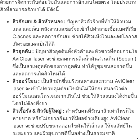
ด้วยการจัดการกับต่อมไขมันและการอักเสบโดยตรง โดยประเภท
สิวที่สามารถรักษาได้ มีดังนี้
สิวอักเสบ & สิวหัวหนอง :
ปัญหาสิวตัวร้ายที่ทำให้ผิวบวม
แดง และเจ็บ พลังงานเลเซอร์จะเข้าไปทำลายเชื้อแบคทีเรีย
C.acnes และลดการอักเสบ ช่วยให้สิวแห้งไวและลดโอกาส
เกิดรอยแผลเป็นได้ดี
สิวอุดตัน :
ปัญหาสิวอุดตันทั้งหัวดำและหัวขาวที่คอยกวนใจ
AviClear laser จะช่วยลดการผลิตน้ำมันส่วนเกิน (Sebum)
ซึ่งเป็นสาเหตุหลักของการอุดตัน ทำให้รูขุมขนสะอาดขึ้น
และลดการเกิดสิวใหม่ได้
สิวฮอร์โมน :
เป็นสิวมักขึ้นบริเวณคางและกราม AviClear
laser จะเข้าไปควบคุมต่อมไขมันไม่ให้ตอบสนองไวต่อ
ฮอร์โมนแอนโดรเจนมากเกินไป ช่วยให้สิวสงบลงได้ง่ายขึ้น
โดยไม่ต้องพึ่งยา
สิวเรื้อรัง & สิววัยผู้ใหญ่ :
สำหรับคนที่รักษาสิวเท่าไหร่ก็ไม่
หายขาด หรือไม่อยากกินยาที่มีผลข้างเคียงสูง AviClear
laser จะช่วยปรับขนาดต่อมไขมันให้เล็กลง ให้ผลลัพธ์ใน
ระยะยาว และผิวสุขภาพดีขึ้นอย่างเป็นธรรมชาติ