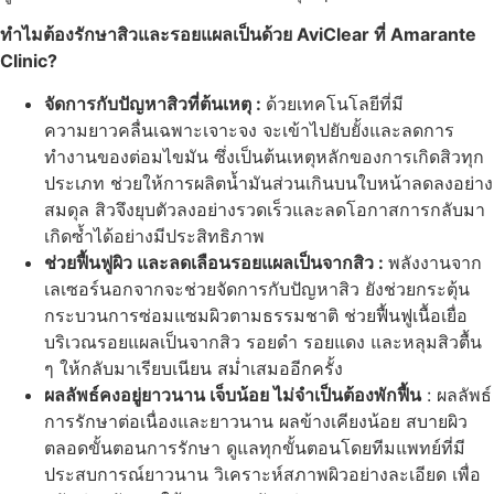
ทำไมต้องรักษาสิวและรอยแผลเป็นด้วย AviClear ที่ Amarante
Clinic?
จัดการกับปัญหาสิวที่ต้นเหตุ :
ด้วยเทคโนโลยีที่มี
ความยาวคลื่นเฉพาะเจาะจง จะเข้าไปยับยั้งและลดการ
ทำงานของต่อมไขมัน ซึ่งเป็นต้นเหตุหลักของการเกิดสิวทุก
ประเภท ช่วยให้การผลิตน้ำมันส่วนเกินบนใบหน้าลดลงอย่าง
สมดุล สิวจึงยุบตัวลงอย่างรวดเร็วและลดโอกาสการกลับมา
เกิดซ้ำได้อย่างมีประสิทธิภาพ
ช่วยฟื้นฟูผิว และลดเลือนรอยแผลเป็นจากสิว :
พลังงานจาก
เลเซอร์นอกจากจะช่วยจัดการกับปัญหาสิว ยังช่วยกระตุ้น
กระบวนการซ่อมแซมผิวตามธรรมชาติ ช่วยฟื้นฟูเนื้อเยื่อ
บริเวณรอยแผลเป็นจากสิว รอยดำ รอยแดง และหลุมสิวตื้น
ๆ ให้กลับมาเรียบเนียน สม่ำเสมออีกครั้ง
ผลลัพธ์คงอยู่ยาวนาน เจ็บน้อย ไม่จำเป็นต้องพักฟื้น
: ผลลัพธ์
การรักษาต่อเนื่องและยาวนาน ผลข้างเคียงน้อย สบายผิว
ตลอดขั้นตอนการรักษา ดูแลทุกขั้นตอนโดยทีมแพทย์ที่มี
ประสบการณ์ยาวนาน วิเคราะห์สภาพผิวอย่างละเอียด เพื่อ