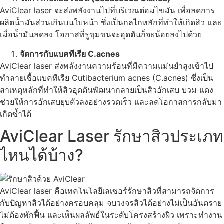
AviClear laser จะส่งพลังงานไปที่บริเวณต่อมไขมัน เพื่อลดการ
ผลิตน้ำมันส่วนเกินบนใบหน้า ซึ่งเป็นกลไกหลักที่ทำให้เกิดสิว และ
เมื่อน้ำมันลดลง โอกาสที่รูขุมขนจะอุดตันก็จะน้อยลงไปด้วย
จัดการกับแบคทีเรีย C.acnes
AviClear laser ส่งพลังงานความร้อนที่มีความแม่นยำสูงเข้าไป
ทำลายเชื้อแบคทีเรีย Cutibacterium acnes (C.acnes) ซึ่งเป็น
สาเหตุหลักที่ทำให้สิวอุดตันพัฒนากลายเป็นสิวอักเสบ บวม แดง
ช่วยให้การอักเสบยุบตัวลงอย่างรวดเร็ว และลดโอกาสการกลับมา
เกิดซ้ำได้
AviClear Laser รักษาสิวประเภท
ไหนได้บ้าง?
AviClear laser คือเทคโนโลยีเลเซอร์รักษาสิวที่สามารถจัดการ
กับปัญหาสิวได้อย่างครอบคลุม จบวงจรสิวได้อย่างไม่เป็นอันตราย
ไม่ต้องพักฟื้น และเห็นผลลัพธ์ในระดับโครงสร้างผิว เพราะทำงาน